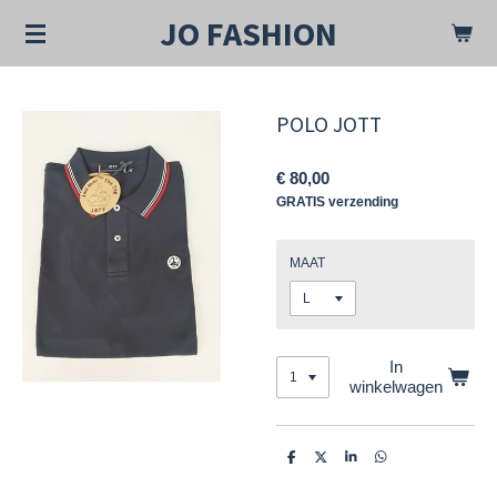
Ga
JO FASHION
direct
naar
de
hoofdinhoud
POLO JOTT
€ 80,00
GRATIS verzending
MAAT
In
winkelwagen
D
D
S
D
e
e
h
e
l
e
a
l