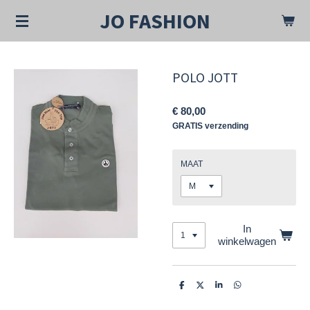
Ga
JO FASHION
direct
naar
de
hoofdinhoud
POLO JOTT
€ 80,00
GRATIS verzending
MAAT
In
winkelwagen
D
D
S
D
e
e
h
e
l
e
a
l