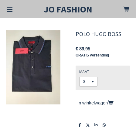
Ga
JO FASHION
direct
naar
de
hoofdinhoud
POLO HUGO BOSS
€ 89,95
GRATIS verzending
MAAT
In winkelwagen
D
D
S
D
e
e
h
e
l
e
a
l