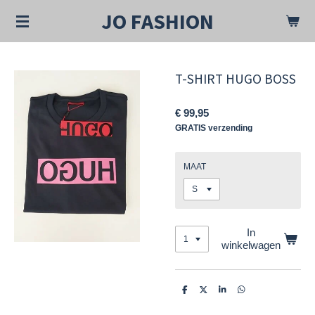
Ga
JO FASHION
direct
naar
de
hoofdinhoud
T-SHIRT HUGO BOSS
€ 99,95
GRATIS verzending
MAAT
In
winkelwagen
D
D
S
D
e
e
h
e
l
e
a
l