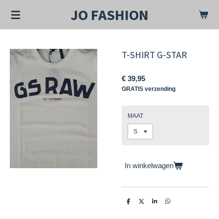
Ga
JO FASHION
direct
naar
de
hoofdinhoud
T-SHIRT G-STAR
€ 39,95
GRATIS verzending
MAAT
In winkelwagen
D
D
S
D
e
e
h
e
l
e
a
l