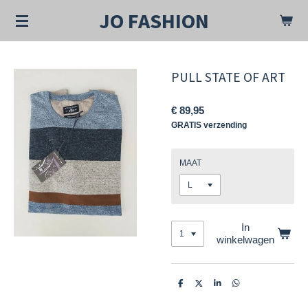
Ga
JO FASHION
direct
naar
de
hoofdinhoud
PULL STATE OF ART
€ 89,95
GRATIS verzending
MAAT
In
winkelwagen
D
D
S
D
e
e
h
e
l
e
a
l