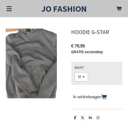
Ga
JO FASHION
direct
naar
de
hoofdinhoud
HOODIE G-STAR
€ 79,95
GRATIS verzending
MAAT
In winkelwagen
D
D
S
D
e
e
h
e
l
e
a
l