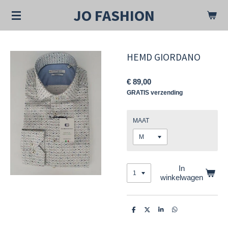
Ga
JO FASHION
direct
naar
de
hoofdinhoud
HEMD GIORDANO
€ 89,00
GRATIS verzending
MAAT
In
winkelwagen
D
D
S
D
e
e
h
e
l
e
a
l