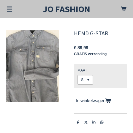
Ga
JO FASHION
direct
naar
de
hoofdinhoud
HEMD G-STAR
€ 89,99
GRATIS verzending
MAAT
In winkelwagen
D
D
S
D
e
e
h
e
l
e
a
l