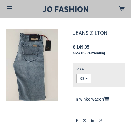
Ga
JO FASHION
direct
naar
de
hoofdinhoud
JEANS ZILTON
€ 149,95
GRATIS verzending
MAAT
In winkelwagen
D
D
S
D
e
e
h
e
l
e
a
l