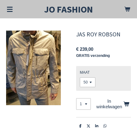
Ga
JO FASHION
direct
naar
de
hoofdinhoud
JAS ROY ROBSON
€ 239,00
GRATIS verzending
MAAT
In
winkelwagen
D
D
S
D
e
e
h
e
l
e
a
l