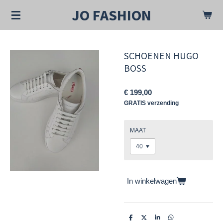
Ga
JO FASHION
direct
naar
de
hoofdinhoud
SCHOENEN HUGO
BOSS
€ 199,00
GRATIS verzending
MAAT
In winkelwagen
D
D
S
D