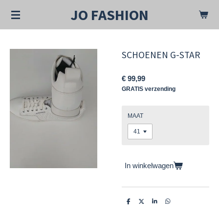
Ga
JO FASHION
direct
naar
de
hoofdinhoud
SCHOENEN G-STAR
€ 99,99
GRATIS verzending
MAAT
In winkelwagen
D
D
S
D
e
e
h
e
l
e
a
l