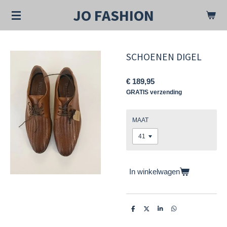
Ga
JO FASHION
direct
naar
de
hoofdinhoud
SCHOENEN DIGEL
€ 189,95
GRATIS verzending
MAAT
In winkelwagen
D
D
S
D
e
e
h
e
l
e
a
l